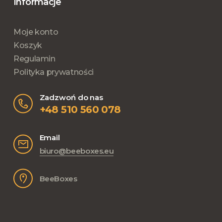
Informacje
Moje konto
Koszyk
Regulamin
Polityka prywatności
Zadzwoń do nas
+48 510 560 078
Email
biuro@beeboxes.eu
BeeBoxes