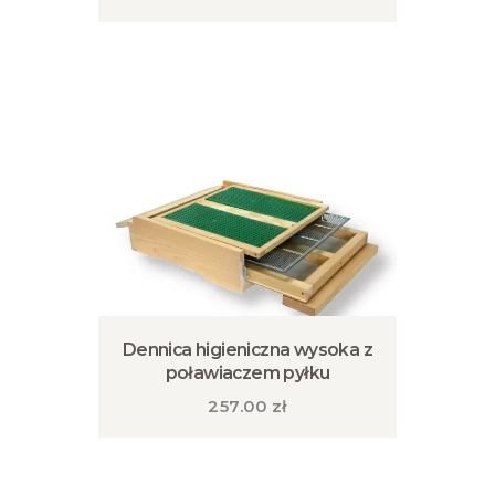
Ten
produkt
ma
wiele
wariantów.
Opcje
można
wybrać
na
stronie
produktu
Dennica higieniczna wysoka z
poławiaczem pyłku
257.00
zł
Ten
produkt
ma
wiele