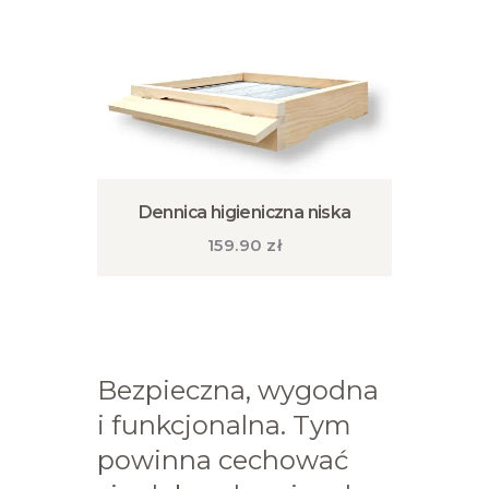
na
stronie
produktu
Dennica higieniczna niska
159.90
zł
Ten
produkt
ma
wiele
wariantów.
Opcje
Bezpieczna, wygodna
można
wybrać
i funkcjonalna. Tym
na
stronie
powinna cechować
produktu