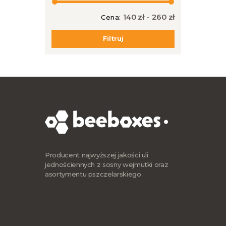
140 zł
-
260 zł
Cena:
Cena
Cena
min
max
Filtruj
Producent najwyższej jakości uli
jednościennych z sosny wejmutki oraz
asortymentu pszczelarskiego.