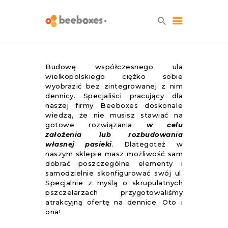
HOME
Budowę współczesnego ula
wielkopolskiego ciężko sobie
O NAS
wyobrazić bez zintegrowanej z nim
BLOG
dennicy. Specjaliści pracujący dla
naszej firmy Beeboxes doskonale
SKLEP
wiedzą, że nie musisz stawiać na
KONTAKT
gotowe rozwiązania
w celu
założenia lub rozbudowania
własnej pasieki
. Dlategoteż w
naszym sklepie masz możliwość sam
dobrać poszczególne elementy i
samodzielnie skonfigurować swój ul.
Specjalnie z myślą o skrupulatnych
pszczelarzach przygotowaliśmy
atrakcyjną ofertę na dennice. Oto i
ona!