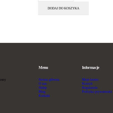
DODAJ DO KOSZYKA
Menu
Informacje
Strona główna
Moje konto
sosny
O nas
Koszyk
Sklep
Regulamin
Blog
Polityka prywatności
Kontakt