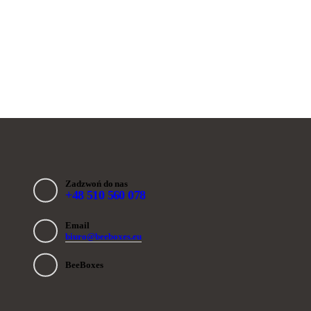
Zadzwoń do nas
+48 510 560 078
Email
biuro@beeboxes.eu
BeeBoxes