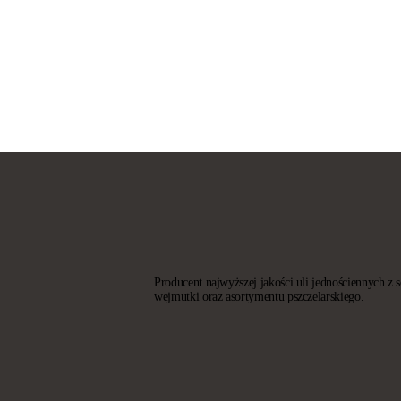
Producent najwyższej jakości uli jednościennych z 
wejmutki oraz asortymentu pszczelarskiego.