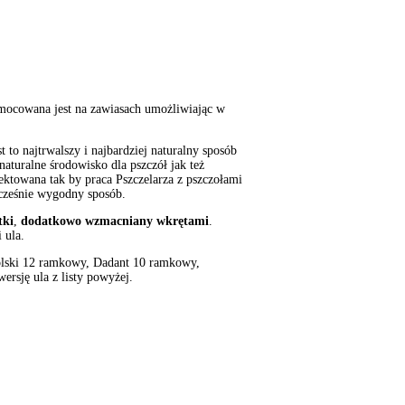
mocowana jest na zawiasach umożliwiając w
t to najtrwalszy i najbardziej naturalny sposób
aturalne środowisko dla pszczół jak też
ektowana tak by praca Pszczelarza z pszczołami
cześnie wygodny sposób.
tki
,
dodatkowo wzmacniany wkrętami
.
 ula.
lski 12 ramkowy, Dadant 10 ramkowy,
ersję ula z listy powyżej.