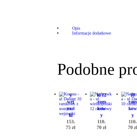
Kor
Opis
Informacje dodatkowe
pus –
ul
Dad
ant
Nads
Nad
10
tawk
taw
Podobne pr
ram
a –
a –
kow
ul
ul
y z
wielk
Dad
sosn
opols
ant
y
ki 12
10
wej
ram
ram
mut
kow
kow
ki
y
y
153.
110.
110.
75
zł
70
zł
70
z