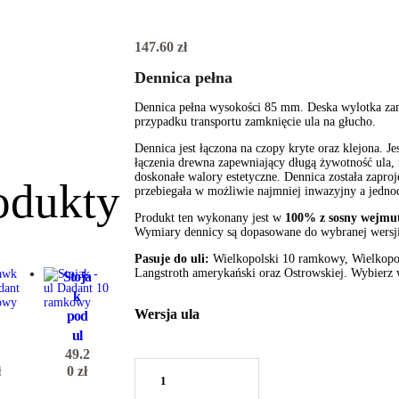
147.60
zł
Dennica pełna
Dennica pełna wysokości 85 mm. Deska wylotka za
przypadku transportu zamknięcie ula na głucho.
Dennica jest łączona na czopy kryte oraz klejona. Jes
s
łączenia drewna zapewniający długą żywotność ula, n
doskonałe walory estetyczne. Dennica została zaproj
k
odukty
przebiegała w możliwie najmniej inwazyjny a jedno
Produkt ten wykonany jest w
100% z sosny wejmu
Wymiary dennicy są dopasowane do wybranej wersji
Pasuje do uli:
Wielkopolski 10 ramkowy, Wielkopo
Langstroth amerykański oraz Ostrowskiej. Wybierz w
Stoja
k
Wersja ula
pod
ul
49.2
ilość
ł
0
zł
Dennica
pełna