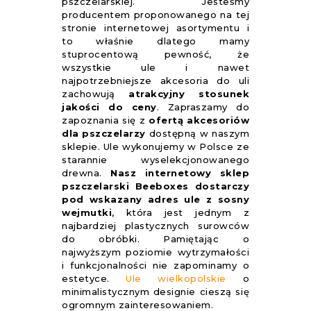
pszczelarskiej. Jesteśmy
producentem proponowanego na tej
stronie internetowej asortymentu i
to właśnie dlatego mamy
stuprocentową pewność, że
wszystkie ule i nawet
najpotrzebniejsze akcesoria do uli
zachowują
atrakcyjny stosunek
jakości do ceny
. Zapraszamy do
zapoznania się z
ofertą akcesoriów
dla pszczelarzy
dostępną w naszym
sklepie. Ule wykonujemy w Polsce ze
starannie wyselekcjonowanego
drewna.
Nasz internetowy sklep
pszczelarski Beeboxes dostarczy
pod wskazany adres ule z sosny
wejmutki
, która jest jednym z
najbardziej plastycznych surowców
do obróbki. Pamiętając o
najwyższym poziomie wytrzymałości
i funkcjonalności nie zapominamy o
estetyce.
Ule wielkopolskie
o
minimalistycznym designie cieszą się
ogromnym zainteresowaniem.