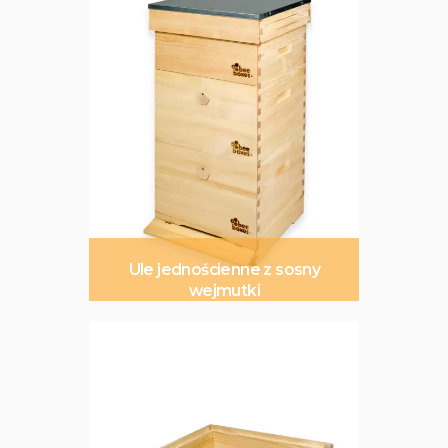
Ule jednościenne z sosny
wejmutki