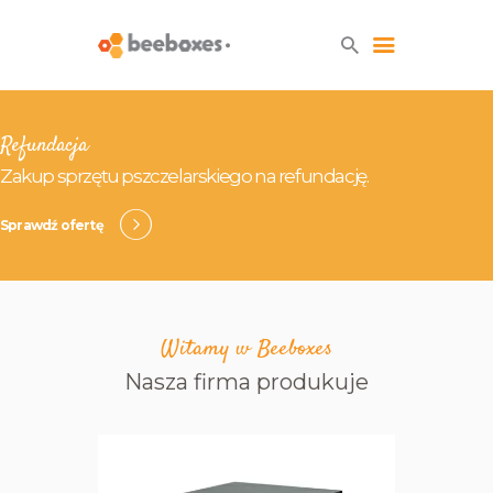
Refundacja
HOME
Zakup sprzętu pszczelarskiego na refundację.
O NAS
BLOG
Sprawdź ofertę
SKLEP
KONTAKT
Witamy w Beeboxes
Nasza firma produkuje