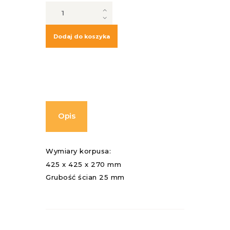
ilość
Korpus
-
ul
Dodaj do koszyka
wielkopolski
10
r.
Opis
Wymiary korpusa:
425 x 425 x 270 mm
Grubość ścian 25 mm