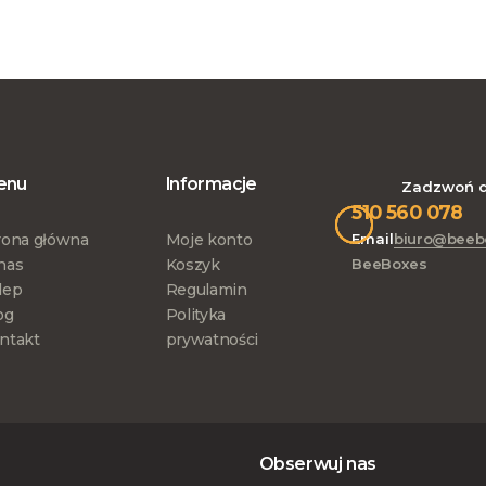
enu
Informacje
Zadzwoń d
510 560 078
rona główna
Moje konto
Email
biuro@beeb
nas
Koszyk
BeeBoxes
lep
Regulamin
og
Polityka
ntakt
prywatności
Obserwuj nas