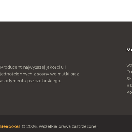
M
St
Producent najwyższej jakości uli
O 
jednościennych z sosny wejmutki oraz
Sk
asortymentu pszczelarskiego.
Bl
Ko
Beeboxes
© 2026. Wszelkie prawa zastrzeżone.