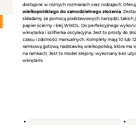
dostępne w różnych rozmiarach oraz rodzajach. Oferu
wielkopolskiego
do samodzielnego złożenia
. Zesta
składamy za pomocą podstawowych narzędzi, takich j
papier ścierny i klej WIKOL. Do perfekcyjnego wykońc
wkrętarka i szlifierka oscylacyjna. Jest to prosty do z
czasu i zdolności manualnych. Komplety mają 10 lub 1
ramkową gotową nadstawkę wielkopolską, która ma w
na ramkach. Jest to model klejony, wykonany bez uży
wkrętami.
Nadstawka – ul
wielkopolski 10 r.
98.40
zł