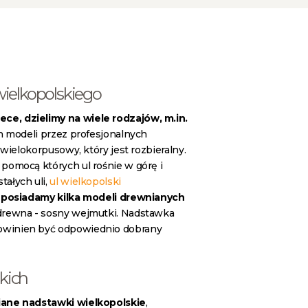
wielkopolskiego
ce, dzielimy na wiele rodzajów, m.in.
ch modeli przez profesjonalnych
 wielokorpusowy, który jest rozbieralny.
pomocą których ul rośnie w górę i
tałych uli,
ul wielkopolski
e
posiadamy kilka modeli drewnianych
i drewna - sosny wejmutki. Nadstawka
owinien być odpowiednio dobrany
kich
iane
nadstawki wielkopolskie
,