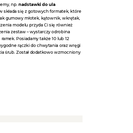
jemy, np.
nadstawki do ula
w składa się z gotowych formatek, które
ak gumowy młotek, kątownik, wkrętak,
zenia modelu przyda Ci się również
łożenia zestaw – wystarczy odrobina
2 ramek. Posiadamy także 10 lub 12
ygodne rączki do chwytania oraz wręgi
cia śrub. Został dodatkowo wzmocniony
Nadstawka – ul
wielkopolski 12 ramkowy
110.70
zł