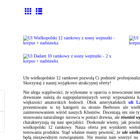
Ul Wielkopolski 12 ramkowy z
sosny wejmutki – korpus +
nadstawka.
Ul Wielkopolski 12 ramkowy z
627.30
zł
sosny wejmutki – 2 x korpus +
nadstawka
774.90
zł
Ule wielkopolskie 12 ramkowe pozwolą Ci podnieść profesjonaliz
Skorzystaj z naszej wyjątkowo atrakcyjnej oferty!
Nie ulega wątpliwości, że wykonane w oparciu o nowoczesne me
drewniane należą do najpopularniejszych wersji wyposażenia k
większości amatorskich hodowli. Obok amerykańskich
uli L
prezentowane w tej kategorii na stronie Beeboxes ule wi
zainteresowaniem wśród naszych Klientów. Doceniają oni nie t
stosowania naturalnego surowca w postaci drewna, ale
również wy
charakteryzują się nasi specjaliści. Doskonale wiemy, jak po
wielkopolski 12 ramkowy. Nasza oferta jest wynikiem wielol
testowania produktu. Stąd właśnie mamy pewność, że
ule wiel
będą niezawodnym rozwiązaniem. Nie musisz nam wierzyć na 