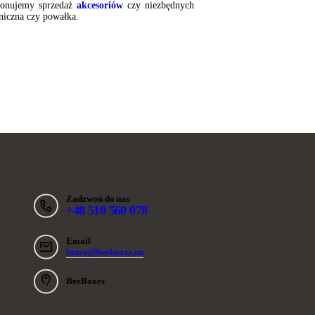
oponujemy sprzedaż
akcesoriów
czy niezbędnych
eniczna czy powałka.
Zadzwoń do nas
+48 510 560 078
Email
biuro@beeboxes.eu
BeeBoxes