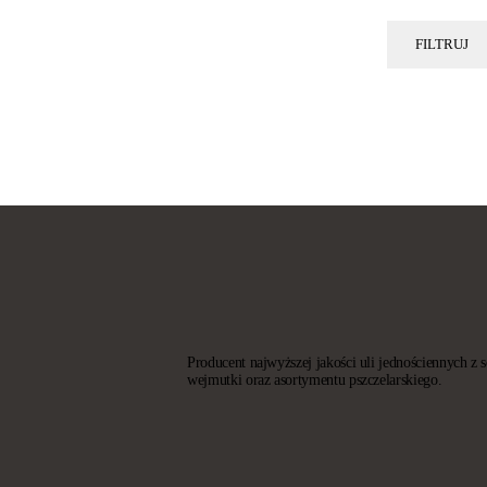
FILTRUJ
Producent najwyższej jakości uli jednościennych z 
wejmutki oraz asortymentu pszczelarskiego.