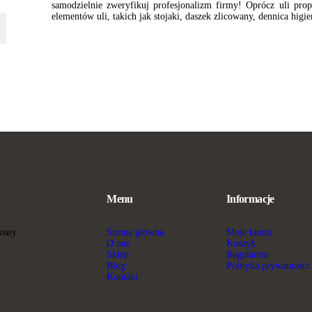
samodzielnie zweryfikuj profesjonalizm firmy! Oprócz uli pr
elementów uli, takich jak stojaki, daszek zlicowany, dennica higi
Menu
Informacje
Strona główna
Moje konto
sosny
O nas
Koszyk
Sklep
Regulamin
Blog
Polityka prywatności
Kontakt