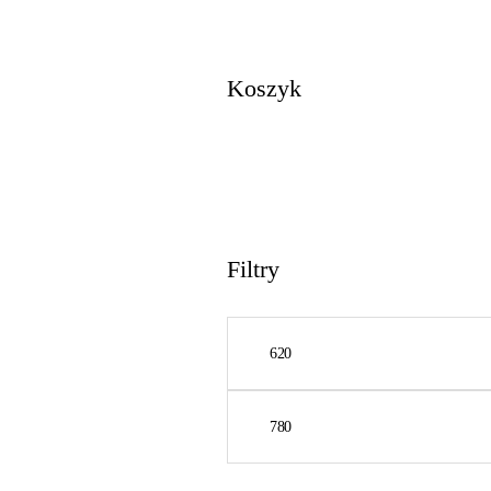
Koszyk
Filtry
Cena
min
Cena
max