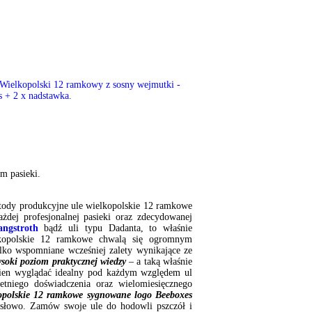
Ul Wielkopolski 12 ramkowy z
sosny wejmutki – korpus + 2 x
nadstawka.
738.00
zł
m pasieki.
tody produkcyjne ule wielkopolskie 12 ramkowe
ażdej profesjonalnej pasieki oraz zdecydowanej
angstroth
bądź uli typu Dadanta, to właśnie
elkopolskie 12 ramkowe chwalą się ogromnym
ylko wspomniane wcześniej zalety wynikające ze
soki poziom praktycznej wiedzy
– a taką właśnie
winien wyglądać idealny pod każdym względem ul
etniego doświadczenia oraz wielomiesięcznego
kopolskie 12 ramkowe sygnowane logo Beeboxes
słowo. Zamów swoje ule do hodowli pszczół i