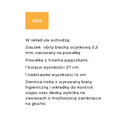
-
korpus
+
nadstawka.
Opis
W skład ula wchodzą:
Daszek obity blachą ocynkową 0,5
mm, nasuwany na powałkę
Powałka z trzema pajączkami.
1 korpus wysokości 27 cm.
1 nadstawka wysokości 14 cm.
Dennica niska z wysuwaną kratą
higieniczną i wkładką do kontroli
osypu oraz deską wylotka na
zawiasach z możliwością zamknięcia
na głucho.