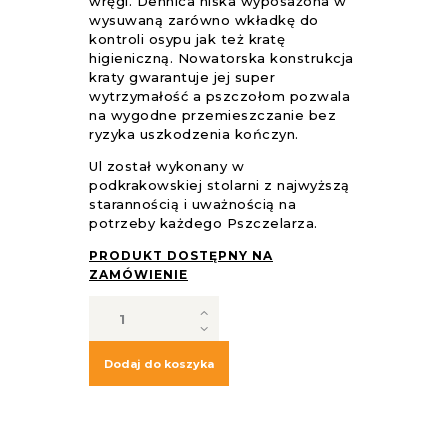
wręgi. Dennica niska wyposażona w
wysuwaną zarówno wkładkę do
kontroli osypu jak też kratę
higieniczną. Nowatorska konstrukcja
kraty gwarantuje jej super
wytrzymałość a pszczołom pozwala
na wygodne przemieszczanie bez
ryzyka uszkodzenia kończyn.
Ul został wykonany w
podkrakowskiej stolarni z najwyższą
starannością i uważnością na
potrzeby każdego Pszczelarza.
PRODUKT DOSTĘPNY NA
ZAMÓWIENIE
ilość
Ul
Wielkopolski
12
Dodaj do koszyka
ramkowy
z
sosny
wejmutki