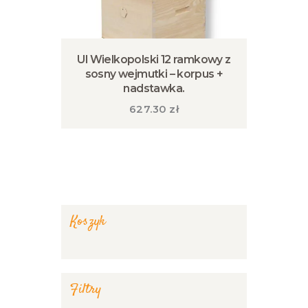
Ul Wielkopolski 12 ramkowy z
sosny wejmutki – korpus +
nadstawka.
627.30
zł
Koszyk
Filtry