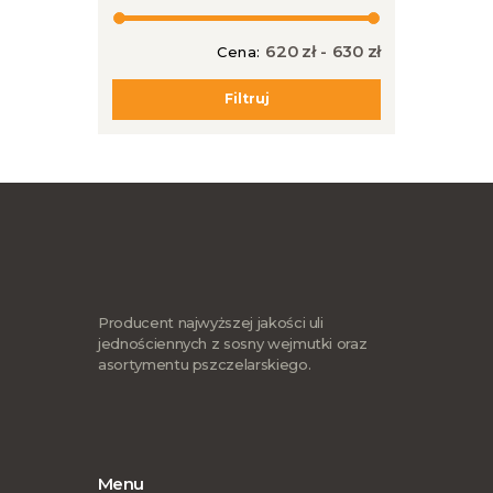
620 zł
-
630 zł
Cena:
Cena
Cena
min
max
Filtruj
Producent najwyższej jakości uli
jednościennych z sosny wejmutki oraz
asortymentu pszczelarskiego.
Menu