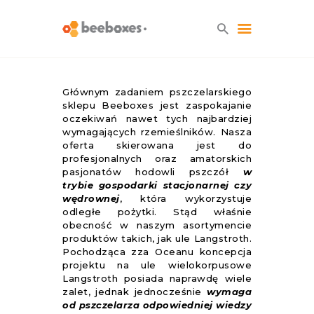
HOME
Głównym zadaniem pszczelarskiego
sklepu Beeboxes jest zaspokajanie
O NAS
oczekiwań nawet tych najbardziej
BLOG
wymagających rzemieślników. Nasza
oferta skierowana jest do
SKLEP
profesjonalnych oraz amatorskich
KONTAKT
pasjonatów hodowli pszczół
w
trybie gospodarki stacjonarnej czy
wędrownej
, która wykorzystuje
odległe pożytki. Stąd właśnie
obecność w naszym asortymencie
produktów takich, jak ule Langstroth.
Pochodząca zza Oceanu koncepcja
projektu na ule wielokorpusowe
Langstroth posiada naprawdę wiele
zalet, jednak jednocześnie
wymaga
od pszczelarza odpowiedniej wiedzy