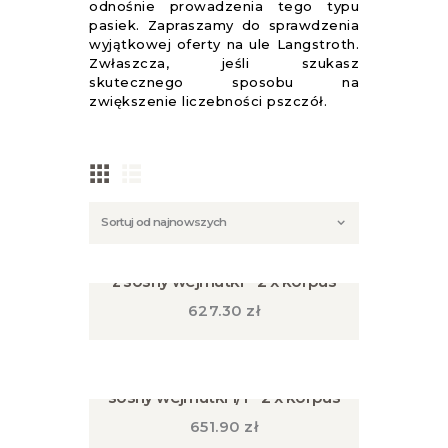
odnośnie prowadzenia tego typu
pasiek. Zapraszamy do sprawdzenia
wyjątkowej oferty na ule Langstroth.
Zwłaszcza, jeśli szukasz
skutecznego sposobu na
zwiększenie liczebności pszczół.
Ul Langstroth amerykański 3/4
z sosny wejmutki – 2 x korpus
627.30
zł
Ul Langstroth amerykański z
sosny wejmutki 1/1 – 2 x korpus
651.90
zł