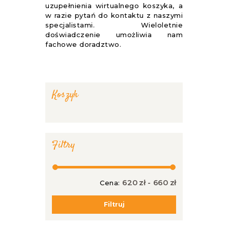
uzupełnienia wirtualnego koszyka, a
w razie pytań do kontaktu z naszymi
specjalistami. Wieloletnie
doświadczenie umożliwia nam
fachowe doradztwo.
Koszyk
Filtry
620 zł
-
660 zł
Cena:
Cena
Cena
min
max
Filtruj