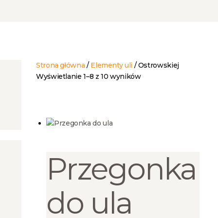
Strona główna
/
Elementy uli
/ Ostrowskiej
Wyświetlanie 1–8 z 10 wyników
Posortowane
według
najnowszych
Przegonka
do ula