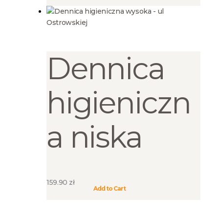
ma
wiele
wariantów.
Opcje
Dennica
można
wybrać
na
higieniczn
stronie
produktu
a niska
159.90
zł
Ten
Add to Cart
produkt
ma
wiele