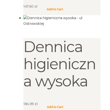
147.60
zł
Ten
Add to Cart
produkt
ma
wiele
wariantów.
Opcje
Dennica
można
wybrać
na
higieniczn
stronie
produktu
a wysoka
184.99
zł
Ten
Add to Cart
produkt