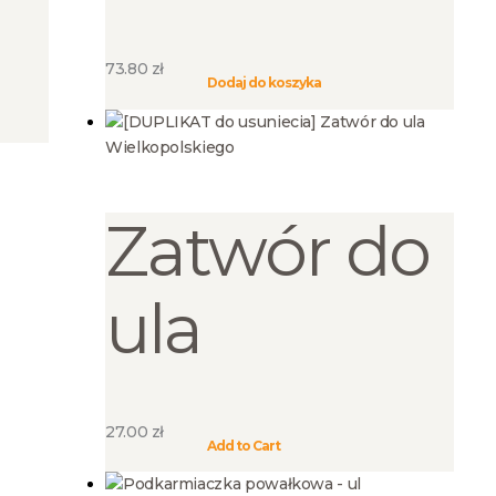
73.80
zł
Dodaj do koszyka
Zatwór do
ula
27.00
zł
Ten
Add to Cart
produkt
ma