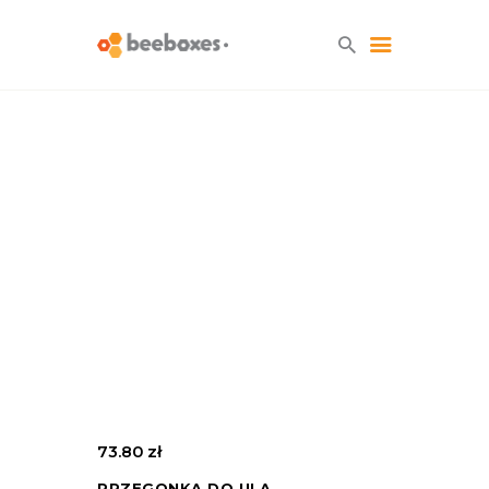
HOME
O NAS
BLOG
SKLEP
KONTAKT
73.80
zł
PRZEGONKA DO ULA