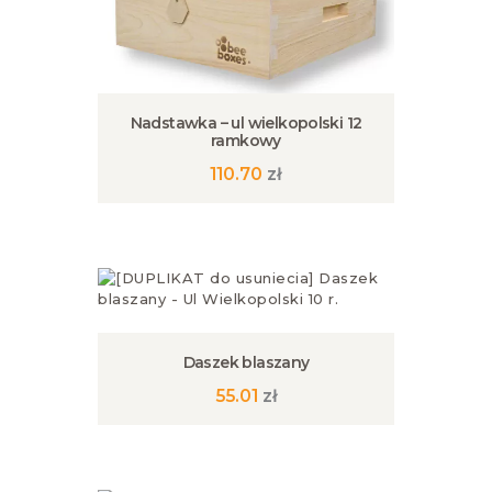
Nadstawka – ul wielkopolski 12
ramkowy
110.70
zł
Daszek blaszany
55.01
zł
Ten
produkt
ma
wiele