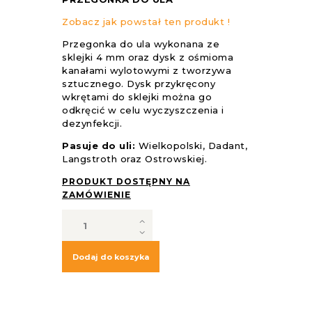
Zobacz jak powstał ten produkt !
Przegonka do ula wykonana ze
sklejki 4 mm oraz dysk z ośmioma
kanałami wylotowymi z tworzywa
sztucznego. Dysk przykręcony
wkrętami do sklejki można go
odkręcić w celu wyczyszczenia i
dezynfekcji.
Pasuje do uli:
Wielkopolski, Dadant,
Langstroth oraz Ostrowskiej.
PRODUKT DOSTĘPNY NA
ZAMÓWIENIE
ilość
Przegonka
do
ula
Dodaj do koszyka