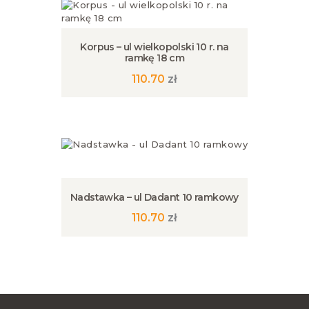
wariantów.
Opcje
można
wybrać
Korpus – ul wielkopolski 10 r. na
na
ramkę 18 cm
stronie
110.70
zł
produktu
Nadstawka – ul Dadant 10 ramkowy
110.70
zł