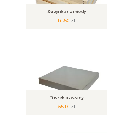
Skrzynka na miody
61.50
zł
Daszek blaszany
55.01
zł
Ten
produkt
ma
wiele