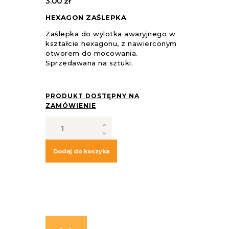
3.00
zł
HEXAGON ZAŚLEPKA
Zaślepka do wylotka awaryjnego w
kształcie hexagonu, z nawierconym
otworem do mocowania.
Sprzedawana na sztuki.
PRODUKT DOSTĘPNY NA
ZAMÓWIENIE
ilość
Hexagon
-
zaślepka
Dodaj do koszyka
do
wylotka
awaryjnego