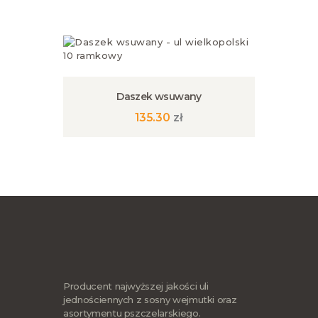
produkt
ma
wiele
wariantów.
Opcje
można
wybrać
na
Daszek wsuwany
stronie
135.30
zł
produktu
Ten
produkt
ma
wiele
wariantów.
Opcje
można
wybrać
na
stronie
produktu
Producent najwyższej jakości uli
jednościennych z sosny wejmutki oraz
asortymentu pszczelarskiego.