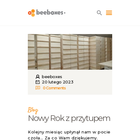
HOME
O NAS
BLOG
SKLEP
beeboxes
KONTAKT
20 lutego 2023
0
Comments
Blog
Nowy Rok z przytupem
Kolejny miesiąc upłynął nam w pocie
czoła… Za co Wam dziękujemy.