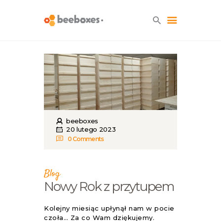
HOME
O NAS
BLOG
SKLEP
beeboxes
KONTAKT
20 lutego 2023
0
Comments
Blog
Nowy Rok z przytupem
Kolejny miesiąc upłynął nam w pocie
czoła… Za co Wam dziękujemy.