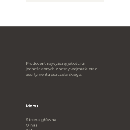
produkt
ma
wiele
wariantów.
Opcje
można
wybrać
na
stronie
produktu
Producent najwyższej jakości uli
jednościennych z sosny wejmutki oraz
asortymentu pszczelarskiego.
Menu
Strona główna
O nas