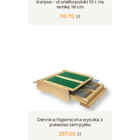
Korpus – ul wielkopolski 10 r. na
ramkę 18 cm
110.70
zł
Dennica higieniczna wysoka z
poławiaczem pyłku
257.00
zł
Ten