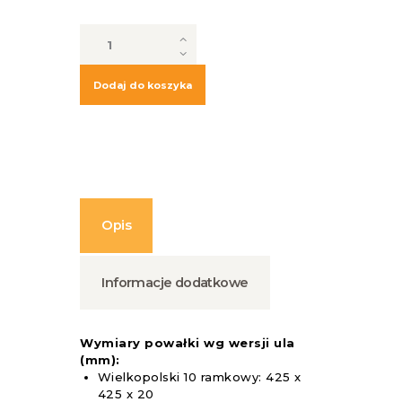
ilość
Powałka
do
ula
Dodaj do koszyka
Opis
Informacje dodatkowe
Wymiary powałki wg wersji ula
(mm):
Wielkopolski 10 ramkowy: 425 x
425 x 20