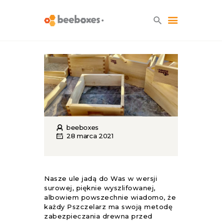
HOME
O NAS
BLOG
SKLEP
KONTAKT
beeboxes
28 marca 2021
Nasze ule jadą do Was w wersji
surowej, pięknie wyszlifowanej,
albowiem powszechnie wiadomo, że
każdy Pszczelarz ma swoją metodę
zabezpieczania drewna przed