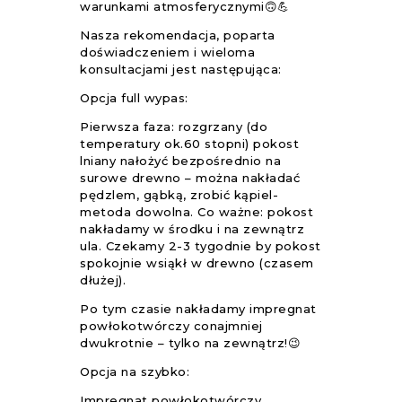
warunkami atmosferycznymi🙃💪
Nasza rekomendacja, poparta
doświadczeniem i wieloma
konsultacjami jest następująca:
Opcja full wypas:
Pierwsza faza: rozgrzany (do
temperatury ok.60 stopni) pokost
lniany nałożyć bezpośrednio na
surowe drewno – można nakładać
pędzlem, gąbką, zrobić kąpiel-
metoda dowolna. Co ważne: pokost
nakładamy w środku i na zewnątrz
ula. Czekamy 2-3 tygodnie by pokost
spokojnie wsiąkł w drewno (czasem
dłużej).
Po tym czasie nakładamy impregnat
powłokotwórczy conajmniej
dwukrotnie – tylko na zewnątrz!😉
Opcja na szybko:
Impregnat powłokotwórczy